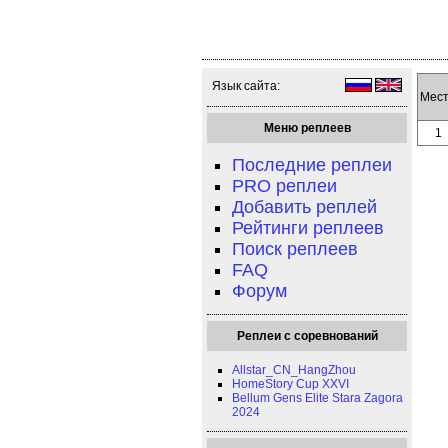
Язык сайта:
Мес
Меню реплеев
1
Последние реплеи
PRO реплеи
Добавить реплей
Рейтинги реплеев
Поиск реплеев
FAQ
Форум
Реплеи с соревнований
Allstar_CN_HangZhou
HomeStory Cup XXVI
Bellum Gens Elite Stara Zagora
2024