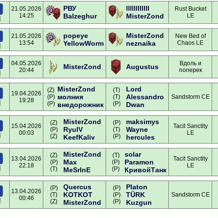
РВУ
llllllllllll
21.05.2026
Rust Bucket
14:25
Balzeghur
MisterZond
LE
]
popeye
MisterZond
21.05.2026
New Bed of
13:54
YellowWorm
neznaika
Chaos LE
]
04.05.2026
Вдоль и
MisterZond
Augustus
20:44
поперек
]
MisterZond
Lord
(Z)
(T)
19.04.2026
молния
Alessandro
(P)
(T)
Sandstorm CE
19:28
]
(P)
(P)
внедорожник
Dwan
MisterZond
maksimys
(Z)
(P)
15.04.2026
Tacit Sanctity
RyuIV
Wayne
(P)
(T)
00:03
LE
]
(Z)
(P)
KeefKaliv
hercules
MisterZond
solar
(Z)
(T)
13.04.2026
Tacit Sanctity
Max
Paramon
(P)
(P)
22:18
LE
]
(T)
(P)
MeSrInE
КривойТанк
Quercus
Platon
(P)
(P)
13.04.2026
KOTKOT
TÜRK
(T)
(P)
Sandstorm CE
00:46
]
(Z)
(P)
MisterZond
Kuzgun