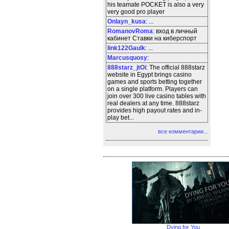
his teamate POCKET is also a very
very good pro player
Onlayn_kusa
: ...
RomanovRoma
: вход в личный
кабинет Ставки на киберспорт
link122Gaulk
: ...
Marcusquosy
:
888starz_jtOi
: The official 888starz
website in Egypt brings casino
games and sports betting together
on a single platform. Players can
join over 300 live casino tables with
real dealers at any time. 888starz
provides high payout rates and in-
play bet...
все комментарии...
Dying for You