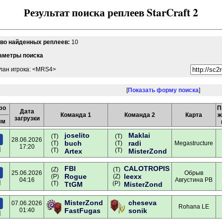
Результат поиска реплеев StarCraft 2
-во найденных реплеев:
10
аметры поиска
лан игрока: <MRS4>
[
Показать форму поиска
]
фо
П
Дата
Команда 1
Команда 2
Карта
ж
загрузки
мм
joselito
Maklai
(T)
(T)
28.06.2026
buch
radi
(T)
(T)
Megastructure
17:20
]
(T)
(T)
Artex
MisterZond
FBI
CALOTROPIS
(Z)
(T)
25.06.2026
Обрыв
Rogue
leexx
(P)
(Z)
04:16
Августина РВ
]
(T)
(P)
TtGM
MisterZond
MisterZond
cheseva
07.06.2026
Rohana LE
01:40
FastFugas
sonik
]