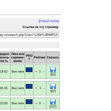
[
Новый поиск
]
Ссылка на эту страницу
родол-
Лига или
PRO
итель-
соревно-
Рейтинг
Скачать
?
ность
вание
-
+
1
19:02
Вне лиги
-
[62]
-
+
-1
45:45
Вне лиги
-
[67]
-
+
33:00
Вне лиги
0
-
[107]