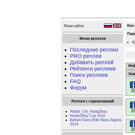
Кол
Язык сайта:
Пар
Меню реплеев
К
Последние реплеи
PRO реплеи
Добавить реплей
Ин
Рейтинги реплеев
Ко
Поиск реплеев
FAQ
Форум
[0
Реплеи с соревнований
[0
Allstar_CN_HangZhou
HomeStory Cup XXVI
Bellum Gens Elite Stara Zagora
2024
[0