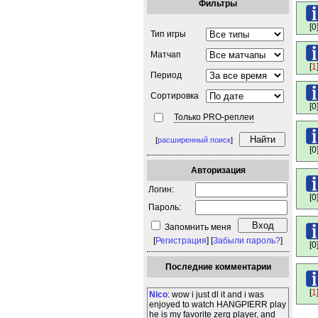
Фильтры
[0
Тип игры
Матчап
[
1
Период
Сортировка
[0
Только PRO-реплеи
[
расширенный поиск
]
[0
Авторизация
Логин:
[0
Пароль:
Запомнить меня
[
Регистрация
] [
Забыли пароль?
]
[0
Последние комментарии
[
1
Nico
: wow i just dl it and i was
enjoyed to watch HANGPIERR play
he is my favorite zerg player, and