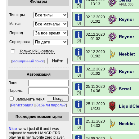
Serral
Фильтры
13:13
APM: 365
[0]
Тип игры
02.12.2020
Reynor
01:02
[0]
Матчап
Период
02.12.2020
Reynor
01:02
[0]
Сортировка
Только PRO-реплеи
02.12.2020
Neeblet
01:02
[0]
[
расширенный поиск
]
02.12.2020
Reynor
01:02
Авторизация
[0]
Логин:
25.11.2020
Serral
Пароль:
14:36
[0]
Запомнить меня
25.11.2020
[
Регистрация
] [
Забыли пароль?
]
LiquidCl
14:33
[0]
Последние комментарии
25.11.2020
Neeblet
14:33
[0]
Nico
: wow i just dl it and i was
enjoyed to watch HANGPIERR
play he is my favorite zerg player,
24.08.2020