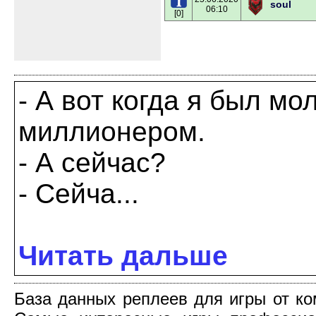
soul
06:10
[0]
- А вот когда я был мо
миллионером.
- А сейчас?
- Сейча...
Читать дальше
База данных реплеев для игры от компа