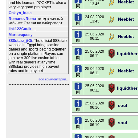
Neeblet
and his teamate POCKET is also a
13:45
[0]
very very good pro player
Onlayn_kusa
: ...
24.08.2020
RomanovRoma
: вход в личный
Neeblet
13:45
кабинет Ставки на киберспорт
[0]
link122Gaulk
: ...
25.06.2020
Marcusquosy
:
Neeblet
06:11
[0]
888starz_jtOi
: The official 888starz
website in Egypt brings casino
games and sports betting together
25.06.2020
liquidthe
on a single platform. Players can
06:11
[0]
join over 300 live casino tables
with real dealers at any time.
888starz provides high payout
25.06.2020
Neeblet
rates and in-play bet...
06:11
[0]
все комментарии...
25.06.2020
liquidthe
06:11
[0]
25.06.2020
soul
06:10
[0]
25.06.2020
soul
06:10
[0]
25.06.2020