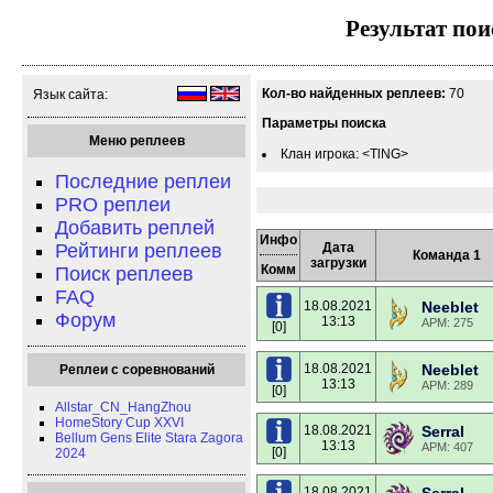
Результат пои
Кол-во найденных реплеев:
70
Язык сайта:
Параметры поиска
Меню реплеев
Клан игрока: <TlNG>
Последние реплеи
PRO реплеи
Добавить реплей
Инфо
Рейтинги реплеев
Дата
Команда 1
загрузки
Комм
Поиск реплеев
FAQ
18.08.2021
Neeblet
Форум
13:13
APM: 275
[0]
18.08.2021
Neeblet
Реплеи с соревнований
13:13
APM: 289
[0]
Allstar_CN_HangZhou
HomeStory Cup XXVI
18.08.2021
Serral
Bellum Gens Elite Stara Zagora
13:13
APM: 407
[0]
2024
18.08.2021