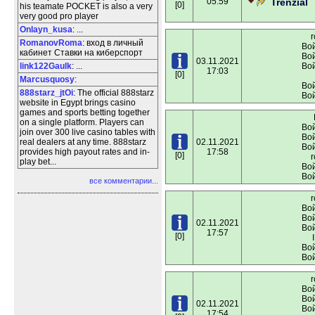
05:59
Trenzial
[0]
his teamate POCKET is also a very
very good pro player
Onlayn_kusa
: ...
r
RomanovRoma
: вход в личный
Вой
кабинет Ставки на киберспорт
Вой
03.11.2021
link122Gaulk
: ...
Вой
17:03
[0]
Marcusquosy
:
Вой
888starz_jtOi
: The official 888starz
Вой
website in Egypt brings casino
games and sports betting together
on a single platform. Players can
Вой
join over 300 live casino tables with
Вой
real dealers at any time. 888starz
02.11.2021
Вой
provides high payout rates and in-
17:58
[0]
r
play bet...
Вой
Вой
все комментарии...
r
Вой
Вой
02.11.2021
Вой
17:57
[0]
Вой
Вой
r
Вой
Вой
02.11.2021
Вой
17:54