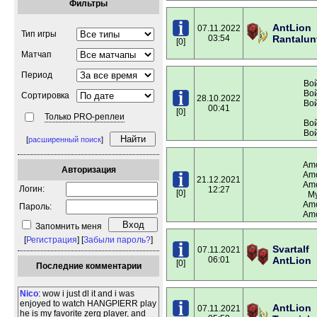
Фильтры
AntLion
07.11.2022
Тип игры
03:54
Rantalun
[0]
Матчап
Период
Вой
Вой
Сортировка
28.10.2022
Вой
00:41
[0]
Только PRO-реплеи
Вой
Вой
[
расширенный поиск
]
Amo
Авторизация
Amo
21.12.2021
Amo
Логин:
12:27
[0]
My
Amo
Пароль:
Amo
Запомнить меня
[
Регистрация
] [
Забыли пароль?
]
Svartalf
07.11.2021
06:01
AntLion
[0]
Последние комментарии
Nico
: wow i just dl it and i was
enjoyed to watch HANGPIERR play
AntLion
07.11.2021
he is my favorite zerg player, and