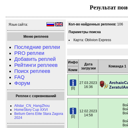
Результат пои
Кол-во найденных реплеев:
106
Язык сайта:
Параметры поиска
Меню реплеев
Карта: Oblivion Express
Последние реплеи
PRO реплеи
Добавить реплей
Инфо
Рейтинги реплеев
Дата
Команда 1
загрузки
Комм
Поиск реплеев
FAQ
Форум
ArchaicC
27.03.2023
16:36
ZeratulA
[0]
Реплеи с соревнований
Вой
Allstar_CN_HangZhou
Вой
HomeStory Cup XXVI
12.02.2023
Вой
Bellum Gens Elite Stara Zagora
14:58
[0]
2024
Вой
Вой