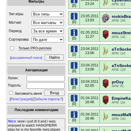
Cybertec
Фильтры
23:24
APM: 112
[0]
Тип игры
23.05.2011
roxkisBr
13:03
APM: 166
[0]
Матчап
Период
01.05.2011
mouzStre
11:27
APM: 142
[0]
Сортировка
Только PRO-реплеи
23.04.2011
aTnSock
13:06
APM: 118
[0]
[
расширенный поиск
]
23.04.2011
aTnSock
13:06
APM: 128
Авторизация
[0]
Логин:
10.04.2011
prOxy
Пароль:
02:05
APM: 91
[0]
Запомнить меня
01.04.2011
EmpireKa
[
Регистрация
] [
Забыли пароль?
]
16:46
APM: 116
[0]
Последние комментарии
01.04.2011
mouzMaN
16:46
APM: 143
[0]
Nico
: wow i just dl it and i was
enjoyed to watch HANGPIERR
play he is my favorite zerg player,
31.03.2011