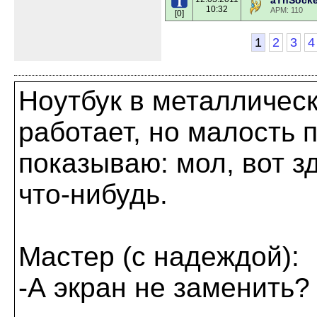
aTnSock
10:32
APM: 110
[0]
1
2
3
4
Ноутбук в металличес
работает, но малость п
показываю: мол, вот з
что-нибудь.
Мастер (с надеждой):
-А экран не заменить?