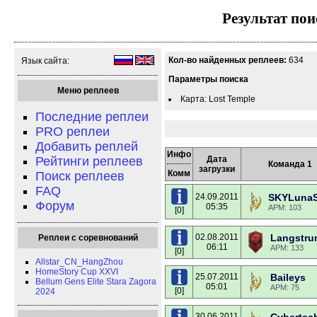
Результат пои
Кол-во найденных реплеев:
634
Язык сайта:
Параметры поиска
Меню реплеев
Карта: Lost Temple
Последние реплеи
PRO реплеи
Добавить реплей
Инфо
Рейтинги реплеев
Дата
Команда 1
загрузки
Комм
Поиск реплеев
FAQ
24.09.2011
SKYLuna
Форум
05:35
APM: 103
[0]
02.08.2011
Langstru
Реплеи с соревнований
06:11
APM: 133
[0]
Allstar_CN_HangZhou
HomeStory Cup XXVI
25.07.2011
Baileys
Bellum Gens Elite Stara Zagora
05:01
APM: 75
[0]
2024
30.06.2011