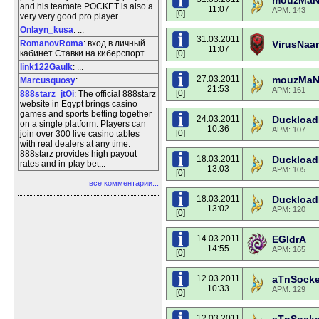
mouzMaN
and his teamate POCKET is also a
11:07
APM: 143
[0]
very very good pro player
Onlayn_kusa
: ...
31.03.2011
RomanovRoma
: вход в личный
VirusNaa
11:07
кабинет Ставки на киберспорт
[0]
link122Gaulk
: ...
27.03.2011
mouzMaN
Marcusquosy
:
21:53
APM: 161
[0]
888starz_jtOi
: The official 888starz
website in Egypt brings casino
games and sports betting together
24.03.2011
Duckloa
on a single platform. Players can
10:36
APM: 107
[0]
join over 300 live casino tables
with real dealers at any time.
888starz provides high payout
18.03.2011
Duckloa
rates and in-play bet...
13:03
APM: 105
[0]
все комментарии...
18.03.2011
Duckloa
13:02
APM: 120
[0]
14.03.2011
EGIdrA
14:55
APM: 165
[0]
12.03.2011
aTnSock
10:33
APM: 129
[0]
12.03.2011