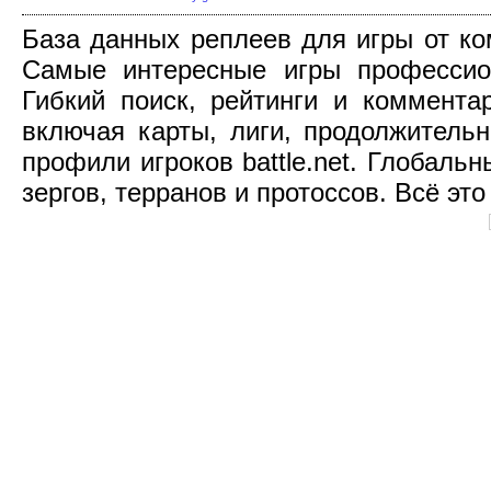
База данных реплеев для игры от компа
Самые интересные игры профессио
Гибкий поиск, рейтинги и коммент
включая карты, лиги, продолжительн
профили игроков battle.net. Глобаль
зергов, терранов и протоссов. Всё это