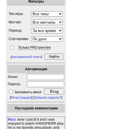
Фильтры
Тип игры
Матчап
Период
Сортировка
Только PRO-реплеи
[
расширенный поиск
]
Авторизация
Логин:
Пароль:
Запомнить меня
[
Регистрация
] [
Забыли пароль?
]
Последние комментарии
Nico
: wow i just dl it and i was
enjoyed to watch HANGPIERR play
he is my favorite zerg player, and