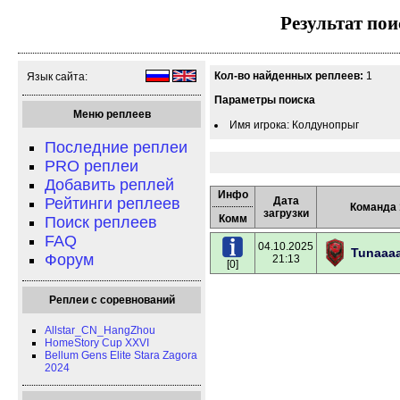
Результат пои
Кол-во найденных реплеев:
1
Язык сайта:
Параметры поиска
Меню реплеев
Имя игрока: Колдунопрыг
Последние реплеи
PRO реплеи
Добавить реплей
Инфо
Рейтинги реплеев
Дата
Команда 
загрузки
Комм
Поиск реплеев
FAQ
04.10.2025
Tunaaa
Форум
21:13
[0]
Реплеи с соревнований
Allstar_CN_HangZhou
HomeStory Cup XXVI
Bellum Gens Elite Stara Zagora
2024