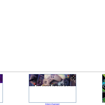
Interchanger