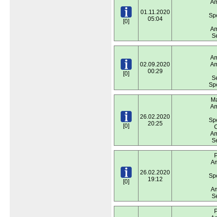
Am
01.11.2020
Spe
05:04
[0]
Am
S
Am
02.09.2020
Am
00:29
[0]
S
Spe
Ma
Am
26.02.2020
Spe
20:25
[0]
C
Am
S
P
Am
26.02.2020
Spe
19:12
[0]
Am
S
P