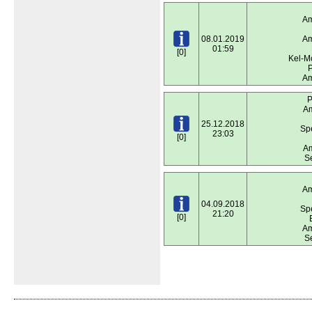
Am
08.01.2019
Am
01:59
[0]
Kel-M
P
Am
P
Am
25.12.2018
Spe
23:03
[0]
Am
S
Am
04.09.2018
Spe
21:20
[0]
Am
S