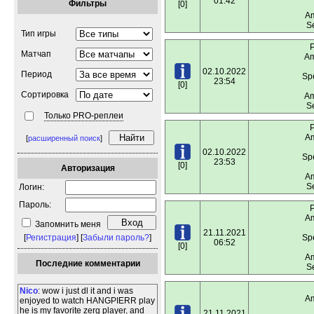
01:42
Фильтры
[0]
Am
S
Тип игры
P
Матчап
Am
02.10.2022
Период
Spe
23:54
[0]
Сортировка
Am
S
Только PRO-реплеи
P
Am
[
расширенный поиск
]
02.10.2022
Spe
23:53
[0]
Авторизация
Am
S
Логин:
Пароль:
P
Am
Запомнить меня
21.11.2021
[
Регистрация
] [
Забыли пароль?
]
Spe
06:52
[0]
Am
Последние комментарии
S
Nico
: wow i just dl it and i was
Am
enjoyed to watch HANGPIERR play
he is my favorite zerg player, and
21.11.2021