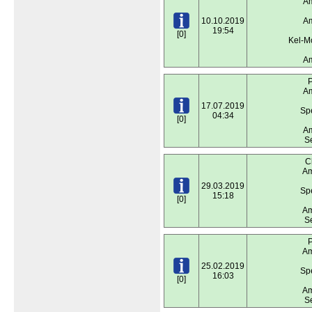
Am
10.10.2019
Am
19:54
[0]
Kel-M
Am
P
Am
17.07.2019
Spe
04:34
[0]
Am
S
C
Am
29.03.2019
Spe
15:18
[0]
Am
S
P
Am
25.02.2019
Spe
16:03
[0]
Am
S