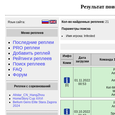
Результат пои
Кол-во найденных реплеев:
21
Язык сайта:
Параметры поиска
Меню реплеев
Имя игрока: Infested
Последние реплеи
PRO реплеи
Добавить реплей
Инфо
Рейтинги реплеев
Дата
Команда 
загрузки
Комм
Поиск реплеев
FAQ
P
Am
Форум
01.11.2022
Am
00:53
[0]
Реплеи с соревнований
Kel-M
M
Am
Allstar_CN_HangZhou
HomeStory Cup XXVI
Bellum Gens Elite Stara Zagora
P
2024
Am
03.10.2022
Spe