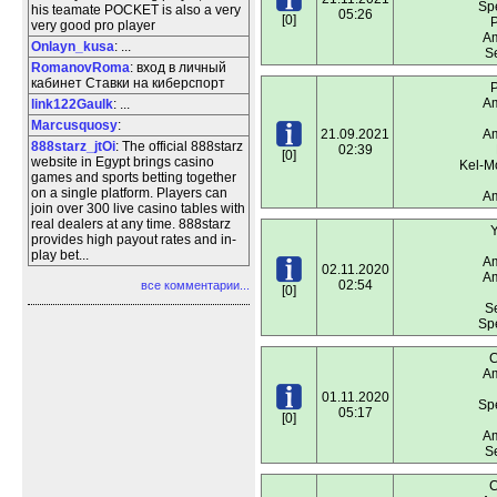
Spe
his teamate POCKET is also a very
05:26
[0]
P
very good pro player
Am
Onlayn_kusa
: ...
S
RomanovRoma
: вход в личный
кабинет Ставки на киберспорт
P
Am
link122Gaulk
: ...
Marcusquosy
:
21.09.2021
Am
888starz_jtOi
: The official 888starz
02:39
[0]
website in Egypt brings casino
Kel-M
games and sports betting together
on a single platform. Players can
Am
join over 300 live casino tables with
real dealers at any time. 888starz
provides high payout rates and in-
play bet...
Am
02.11.2020
Am
02:54
все комментарии...
[0]
S
Spe
C
Am
01.11.2020
Spe
05:17
[0]
Am
S
C