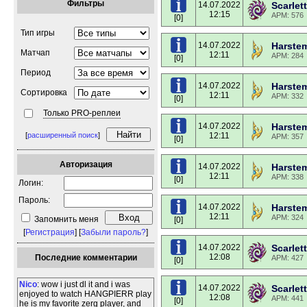
Фильтры
14.07.2022
Scarlett
12:15
APM: 576
[0]
Тип игры
14.07.2022
Harste
Матчап
12:11
APM: 284
[0]
Период
14.07.2022
Harste
Сортировка
12:11
APM: 332
[0]
Только PRO-реплеи
14.07.2022
Harste
[
расширенный поиск
]
12:11
APM: 357
[0]
Авторизация
14.07.2022
Harste
12:11
APM: 338
[0]
Логин:
Пароль:
14.07.2022
Harste
12:11
APM: 324
Запомнить меня
[0]
[
Регистрация
] [
Забыли пароль?
]
14.07.2022
Scarlett
12:08
Последние комментарии
APM: 427
[0]
Nico
: wow i just dl it and i was
14.07.2022
Scarlett
enjoyed to watch HANGPIERR play
12:08
APM: 441
[0]
he is my favorite zerg player, and