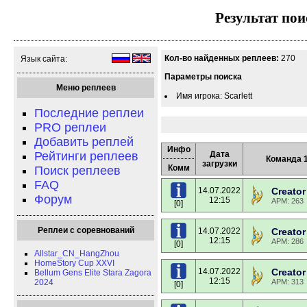
Результат пои
Кол-во найденных реплеев:
270
Язык сайта:
Параметры поиска
Меню реплеев
Имя игрока: Scarlett
Последние реплеи
PRO реплеи
Добавить реплей
Инфо
Рейтинги реплеев
Дата
Команда 
загрузки
Комм
Поиск реплеев
FAQ
14.07.2022
Creator
Форум
12:15
APM: 263
[0]
Реплеи с соревнований
14.07.2022
Creator
12:15
APM: 286
[0]
Allstar_CN_HangZhou
HomeStory Cup XXVI
14.07.2022
Creator
Bellum Gens Elite Stara Zagora
12:15
2024
APM: 313
[0]