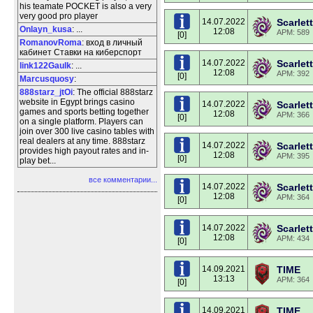
his teamate POCKET is also a very
very good pro player
14.07.2022
Scarlett
Onlayn_kusa
: ...
12:08
APM: 589
[0]
RomanovRoma
: вход в личный
кабинет Ставки на киберспорт
14.07.2022
Scarlett
link122Gaulk
: ...
12:08
APM: 392
[0]
Marcusquosy
:
888starz_jtOi
: The official 888starz
website in Egypt brings casino
14.07.2022
Scarlett
games and sports betting together
12:08
APM: 366
[0]
on a single platform. Players can
join over 300 live casino tables with
real dealers at any time. 888starz
14.07.2022
Scarlett
provides high payout rates and in-
12:08
APM: 395
[0]
play bet...
все комментарии...
14.07.2022
Scarlett
12:08
APM: 364
[0]
14.07.2022
Scarlett
12:08
APM: 434
[0]
14.09.2021
TIME
13:13
APM: 364
[0]
14.09.2021
TIME