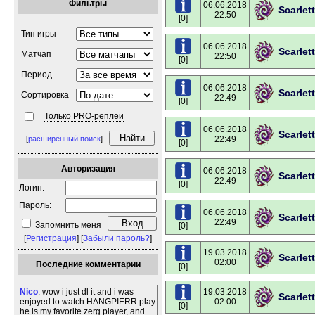
Фильтры
06.06.2018
Scarlett
22:50
[0]
Тип игры
06.06.2018
Scarlett
Матчап
22:50
[0]
Период
06.06.2018
Scarlett
Сортировка
22:49
[0]
Только PRO-реплеи
06.06.2018
Scarlett
[
расширенный поиск
]
22:49
[0]
Авторизация
06.06.2018
Scarlett
22:49
[0]
Логин:
Пароль:
06.06.2018
Scarlett
22:49
Запомнить меня
[0]
[
Регистрация
] [
Забыли пароль?
]
19.03.2018
Scarlett
02:00
Последние комментарии
[0]
Nico
: wow i just dl it and i was
19.03.2018
Scarlett
enjoyed to watch HANGPIERR play
02:00
[0]
he is my favorite zerg player, and