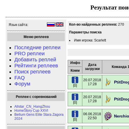
Результат пои
Кол-во найденных реплеев:
270
Язык сайта:
Параметры поиска
Меню реплеев
Имя игрока: Scarlett
Последние реплеи
PRO реплеи
Добавить реплей
Инфо
Рейтинги реплеев
Дата
Команда 
загрузки
Комм
Поиск реплеев
FAQ
20.07.2018
PtitDro
Форум
17:28
[0]
Реплеи с соревнований
20.07.2018
PtitDro
17:28
[0]
Allstar_CN_HangZhou
HomeStory Cup XXVI
06.06.2018
Bellum Gens Elite Stara Zagora
Nerchi
22:50
2024
[0]