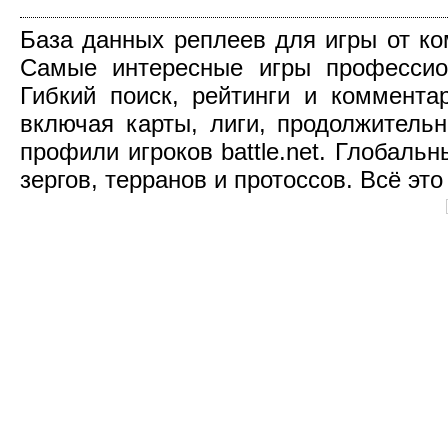
База данных реплеев для игры от компа
Самые интересные игры профессио
Гибкий поиск, рейтинги и коммент
включая карты, лиги, продолжительн
профили игроков battle.net. Глобаль
зергов, терранов и протоссов. Всё это