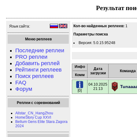
Результат пои
Кол-во найденных реплеев:
1
Язык сайта:
Параметры поиска
Меню реплеев
Версия: 5.0.15.95248
Последние реплеи
PRO реплеи
Добавить реплей
Инфо
Рейтинги реплеев
Дата
Команда 
загрузки
Комм
Поиск реплеев
FAQ
04.10.2025
Tunaaa
Форум
21:13
[0]
Реплеи с соревнований
Allstar_CN_HangZhou
HomeStory Cup XXVI
Bellum Gens Elite Stara Zagora
2024