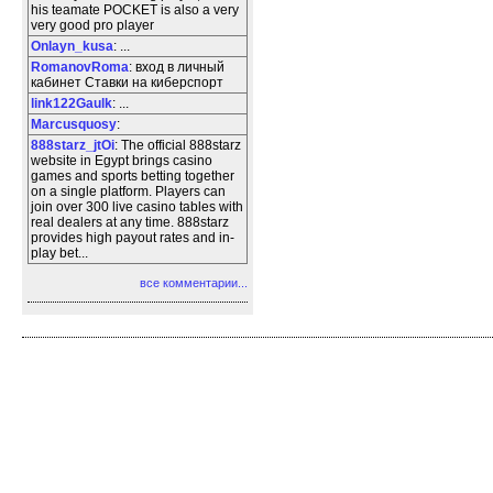
his teamate POCKET is also a very
very good pro player
Onlayn_kusa
: ...
RomanovRoma
: вход в личный
кабинет Ставки на киберспорт
link122Gaulk
: ...
Marcusquosy
:
888starz_jtOi
: The official 888starz
website in Egypt brings casino
games and sports betting together
on a single platform. Players can
join over 300 live casino tables with
real dealers at any time. 888starz
provides high payout rates and in-
play bet...
все комментарии...