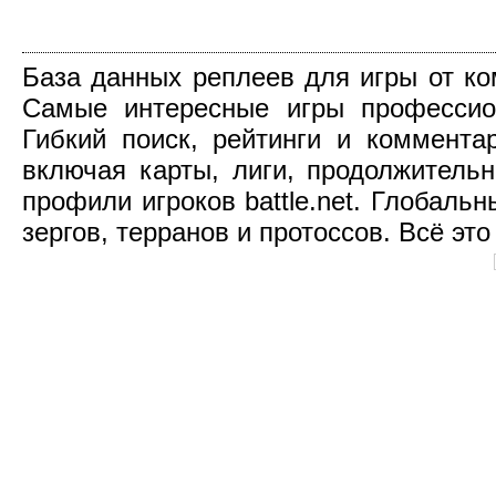
База данных реплеев для игры от компа
Самые интересные игры профессио
Гибкий поиск, рейтинги и коммент
включая карты, лиги, продолжительн
профили игроков battle.net. Глобаль
зергов, терранов и протоссов. Всё это