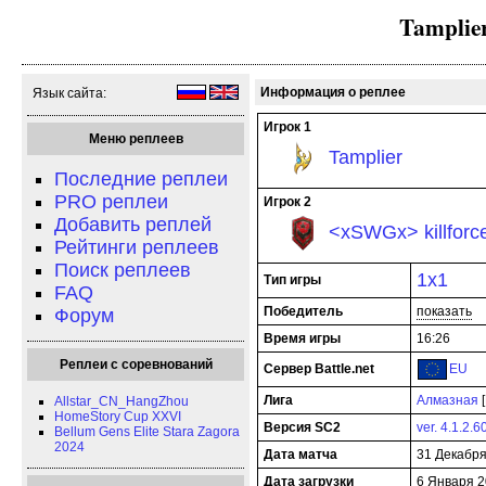
Tamplier
Информация о реплее
Язык сайта:
Игрок 1
Меню реплеев
Tamplier
Последние реплеи
PRO реплеи
Игрок 2
Добавить реплей
<xSWGx>
killforc
Рейтинги реплеев
Поиск реплеев
1x1
Тип игры
FAQ
Победитель
показать
Форум
Время игры
16:26
Реплеи с соревнований
Сервер Battle.net
EU
Лига
Алмазная
[
Allstar_CN_HangZhou
HomeStory Cup XXVI
Версия SC2
ver. 4.1.2.
Bellum Gens Elite Stara Zagora
2024
Дата матча
31 Декабря
Дата загрузки
6 Января 2