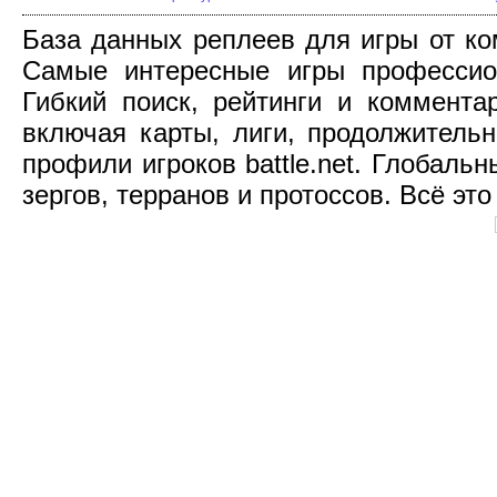
База данных реплеев для игры от компа
Самые интересные игры профессио
Гибкий поиск, рейтинги и коммент
включая карты, лиги, продолжительн
профили игроков battle.net. Глобаль
зергов, терранов и протоссов. Всё это