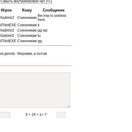
Скрыть внутриигровой чат [+/-]
Игрок
Кому
Сообщение
the exp is useless
VladimirZ
Союзникам
here
XITdotEXE
Союзникам
k
VladimirZ
Союзникам
gg wp
VladimirZ
Союзникам
tu
XITdotEXE
Союзникам
gg
XITdotEXE
Союзникам
u2
ок допов - Моровик, а потом
5 + 19 + 1= ?