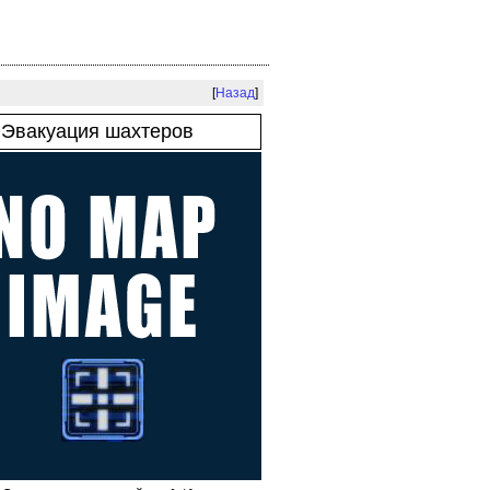
[
Назад
]
Эвакуация шахтеров