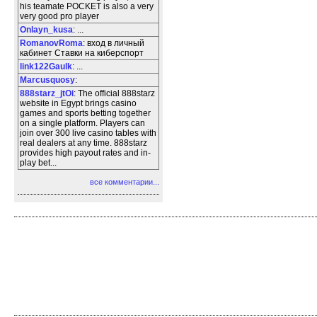
his teamate POCKET is also a very
very good pro player
Onlayn_kusa
: ...
RomanovRoma
: вход в личный
кабинет Ставки на киберспорт
link122Gaulk
: ...
Marcusquosy
:
888starz_jtOi
: The official 888starz
website in Egypt brings casino
games and sports betting together
on a single platform. Players can
join over 300 live casino tables with
real dealers at any time. 888starz
provides high payout rates and in-
play bet...
все комментарии...