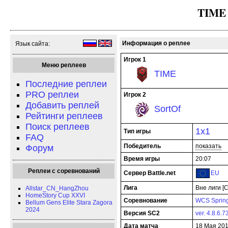
TIME 
Информация о реплее
Язык сайта:
Игрок 1
Меню реплеев
TIME
Последние реплеи
PRO реплеи
Игрок 2
Добавить реплей
SortOf
Рейтинги реплеев
Поиск реплеев
1x1
Тип игры
FAQ
Победитель
показать
Форум
Время игры
20:07
Реплеи с соревнований
Сервер Battle.net
EU
Лига
Вне лиги [
Allstar_CN_HangZhou
HomeStory Cup XXVI
Соревнование
WCS Sprin
Bellum Gens Elite Stara Zagora
2024
Версия SC2
ver. 4.8.6.
Дата матча
18 Мая 201