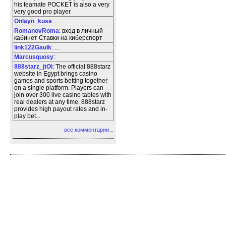
his teamate POCKET is also a very
very good pro player
Onlayn_kusa
: ...
RomanovRoma
: вход в личный
кабинет Ставки на киберспорт
link122Gaulk
: ...
Marcusquosy
:
888starz_jtOi
: The official 888starz
website in Egypt brings casino
games and sports betting together
on a single platform. Players can
join over 300 live casino tables with
real dealers at any time. 888starz
provides high payout rates and in-
play bet...
все комментарии...