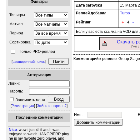
Фильтры
Дата загрузки
15 Марта 2
Реплей добавил
Turbo
Тип игры
-
+
Рейтинг
4
Матчап
Если у вас есть ссылка на VOD для э
Период
Скачать ре
Сортировка
Уже с
Только PRO-реплеи
Комментарий к реплею
: Group Stage
[
расширенный поиск
]
Авторизация
Логин:
Пароль:
Запомнить меня
[
Регистрация
] [
Забыли пароль?
]
Имя:
E
Последние комментарии
Nico
: wow i just dl it and i was
enjoyed to watch HANGPIERR play
he is my favorite zerg player, and