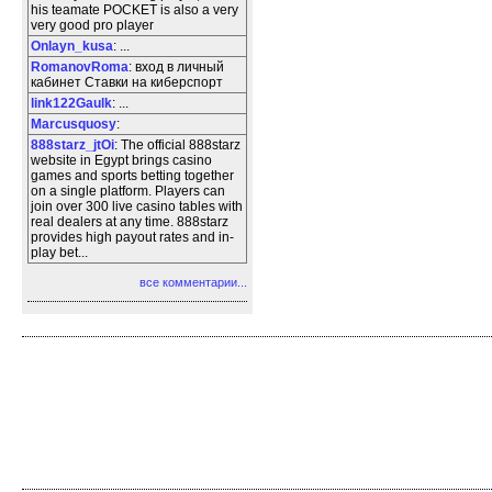
his teamate POCKET is also a very
very good pro player
Onlayn_kusa
: ...
RomanovRoma
: вход в личный
кабинет Ставки на киберспорт
link122Gaulk
: ...
Marcusquosy
:
888starz_jtOi
: The official 888starz
website in Egypt brings casino
games and sports betting together
on a single platform. Players can
join over 300 live casino tables with
real dealers at any time. 888starz
provides high payout rates and in-
play bet...
все комментарии...