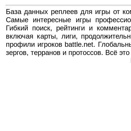
База данных реплеев для игры от компа
Самые интересные игры профессио
Гибкий поиск, рейтинги и коммент
включая карты, лиги, продолжительн
профили игроков battle.net. Глобаль
зергов, терранов и протоссов. Всё это