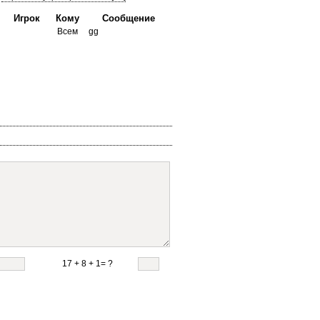
Игрок
Кому
Сообщение
Всем
gg
17 + 8 + 1= ?