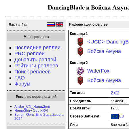
DancingBlade и Войска Амун
Информация о реплее
Язык сайта:
Команда 1
Меню реплеев
<UCD>
DancingB
Последние реплеи
Войска Амуна
PRO реплеи
Добавить реплей
Команда 2
Рейтинги реплеев
WaterFox
Поиск реплеев
FAQ
Войска Амуна
Форум
2x2
Тип игры
Реплеи с соревнований
Победитель
показать
Allstar_CN_HangZhou
Время игры
19:58
HomeStory Cup XXVI
Bellum Gens Elite Stara Zagora
Сервер Battle.net
EU
2024
Лига
Вне лиги [