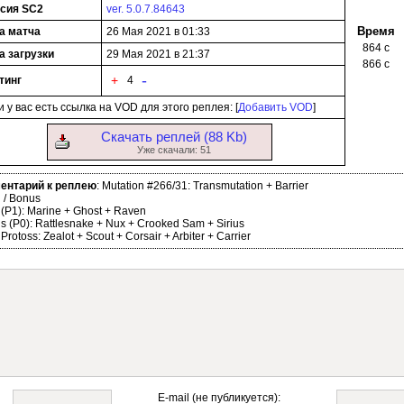
сия SC2
ver. 5.0.7.84643
Время
а матча
26 Мая 2021 в 01:33
864 с
а загрузки
29 Мая 2021 в 21:37
866 с
-
+
тинг
4
и у вас есть ссылка на VOD для этого реплея: [
Добавить VOD
]
Скачать реплей (88 Kb)
Уже скачали: 51
ентарий к реплею
: Mutation #266/31: Transmutation + Barrier
l / Bonus
(P1): Marine + Ghost + Raven
s (P0): Rattlesnake + Nux + Crooked Sam + Sirius
 Protoss: Zealot + Scout + Corsair + Arbiter + Carrier
E-mail (не публикуется):