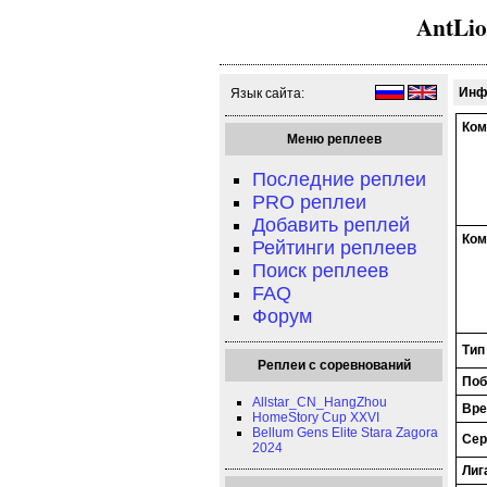
AntLio
Инф
Язык сайта:
Ком
Меню реплеев
Последние реплеи
PRO реплеи
Добавить реплей
Ком
Рейтинги реплеев
Поиск реплеев
FAQ
Форум
Тип
Реплеи с соревнований
Поб
Allstar_CN_HangZhou
Вре
HomeStory Cup XXVI
Bellum Gens Elite Stara Zagora
Сер
2024
Лиг