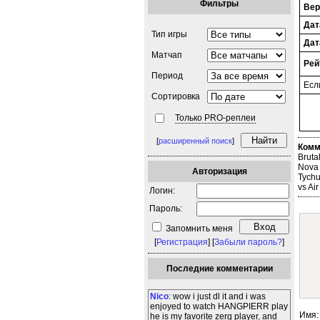
Фильтры
Вер
Дат
Тип игры
Дат
Матчап
Рей
Период
Есл
Сортировка
Только PRO-реплеи
[
расширенный поиск
]
Комм
Bruta
Nova 
Авторизация
Tychu
vs Air
Логин:
Пароль:
Запомнить меня
[
Регистрация
] [
Забыли пароль?
]
Последние комментарии
Nico
: wow i just dl it and i was
enjoyed to watch HANGPIERR play
Имя:
he is my favorite zerg player, and