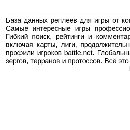
База данных реплеев для игры от компа
Самые интересные игры профессио
Гибкий поиск, рейтинги и коммент
включая карты, лиги, продолжительн
профили игроков battle.net. Глобаль
зергов, терранов и протоссов. Всё это