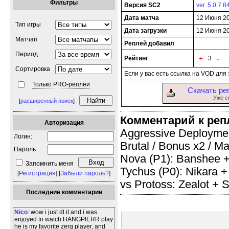
Фильтры
Версия SC2
ver. 5.0.7.
Дата матча
12 Июня 20
Тип игры
Дата загрузки
12 Июня 20
Матчап
Реплей добавил
Период
-
+
Рейтинг
3
Сортировка
Если у вас есть ссылка на VOD для э
Только PRO-реплеи
Скачать реп
Уже с
[
расширенный поиск
]
Комментарий к ре
Авторизация
Aggressive Deploymen
Логин:
Brutal / Bonus x2 / Ma
Пароль:
Nova (P1): Banshee +
Запомнить меня
Tychus (P0): Nikara +
[
Регистрация
] [
Забыли пароль?
]
vs Protoss: Zealot + 
Последние комментарии
Nico
: wow i just dl it and i was
enjoyed to watch HANGPIERR play
he is my favorite zerg player, and