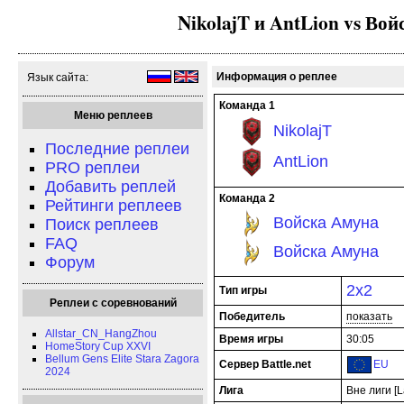
NikolajT и AntLion vs Во
Информация о реплее
Язык сайта:
Команда 1
Меню реплеев
NikolajT
Последние реплеи
AntLion
PRO реплеи
Добавить реплей
Команда 2
Рейтинги реплеев
Войска Амуна
Поиск реплеев
FAQ
Войска Амуна
Форум
2x2
Тип игры
Реплеи с соревнований
Победитель
показать
Allstar_CN_HangZhou
Время игры
30:05
HomeStory Cup XXVI
Bellum Gens Elite Stara Zagora
Сервер Battle.net
EU
2024
Лига
Вне лиги [