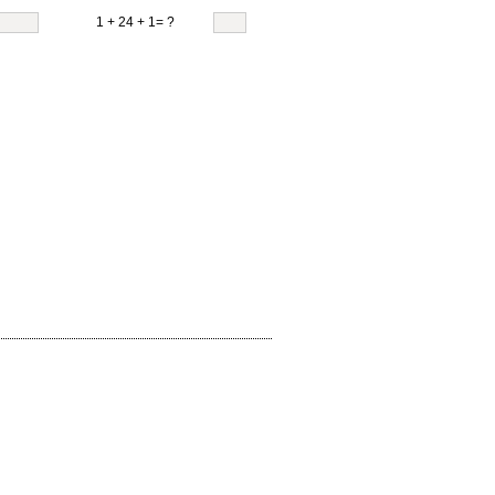
1 + 24 + 1= ?