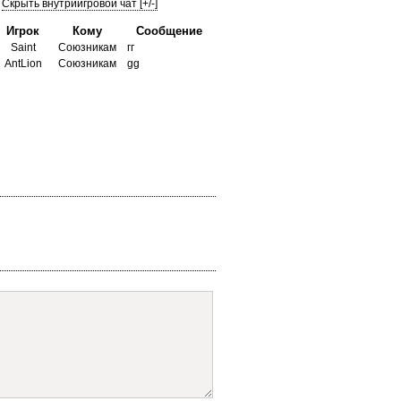
Скрыть внутриигровой чат [+/-]
Игрок
Кому
Сообщение
Saint
Союзникам
гг
AntLion
Союзникам
gg