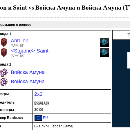
on и Saint vs Войска Амуна и Войска Амуна (
ормация о реплее
анда 1
AntLion
[APM: 88]
<Stgame>
Saint
[APM: 88]
анда 2
Войска Амуна
Войска Амуна
2x2
 игры
едитель
показать
мя игры
30:09
вер Battle.net
EU
а
Вне лиги [Ladder Game]