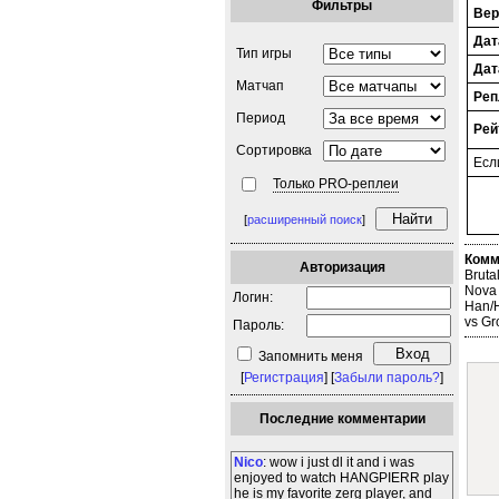
Фильтры
Вер
Дат
Тип игры
Дат
Матчап
Реп
Период
Рей
Сортировка
Есл
Только PRO-реплеи
[
расширенный поиск
]
Комм
Авторизация
Brutal
Nova 
Логин:
Han/H
vs Gr
Пароль:
Запомнить меня
[
Регистрация
] [
Забыли пароль?
]
Последние комментарии
Nico
: wow i just dl it and i was
enjoyed to watch HANGPIERR play
he is my favorite zerg player, and