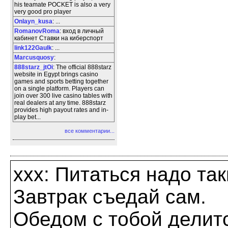
his teamate POCKET is also a very
very good pro player
Onlayn_kusa
: ...
RomanovRoma
: вход в личный
кабинет Ставки на киберспорт
link122Gaulk
: ...
Marcusquosy
:
888starz_jtOi
: The official 888starz
website in Egypt brings casino
games and sports betting together
on a single platform. Players can
join over 300 live casino tables with
real dealers at any time. 888starz
provides high payout rates and in-
play bet...
все комментарии...
xxx: Питаться надо та
Завтрак съедай сам.
Обедом с тобой делится