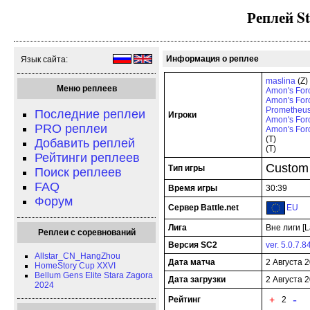
Реплей St
Информация о реплее
Язык сайта:
maslina
(Z)
Меню реплеев
Amon's For
Amon's For
Prometheu
Последние реплеи
Игроки
Amon's For
PRO реплеи
Amon's For
(T)
Добавить реплей
(T)
Рейтинги реплеев
Custom
Тип игры
Поиск реплеев
FAQ
Время игры
30:39
Форум
Сервер Battle.net
EU
Лига
Вне лиги [
Реплеи с соревнований
Версия SC2
ver. 5.0.7.
Allstar_CN_HangZhou
Дата матча
2 Августа 2
HomeStory Cup XXVI
Bellum Gens Elite Stara Zagora
Дата загрузки
2 Августа 2
2024
-
+
Рейтинг
2