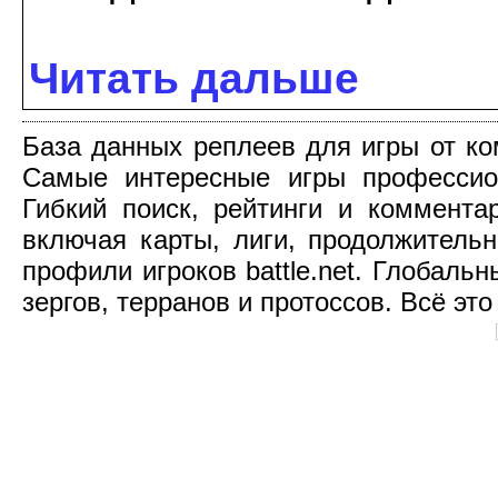
Читать дальше
База данных реплеев для игры от компа
Самые интересные игры профессио
Гибкий поиск, рейтинги и коммент
включая карты, лиги, продолжительн
профили игроков battle.net. Глобаль
зергов, терранов и протоссов. Всё это