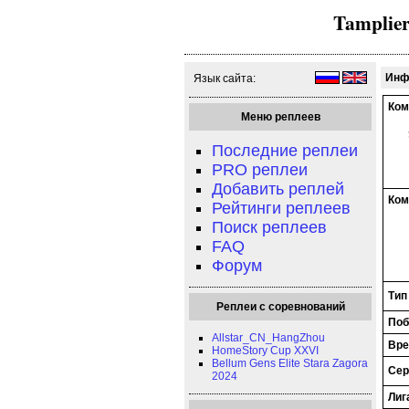
Tamplier
Инф
Язык сайта:
Ком
Меню реплеев
Последние реплеи
PRO реплеи
Добавить реплей
Ком
Рейтинги реплеев
Поиск реплеев
FAQ
Форум
Тип
Реплеи с соревнований
Поб
Allstar_CN_HangZhou
Вре
HomeStory Cup XXVI
Bellum Gens Elite Stara Zagora
Сер
2024
Лиг