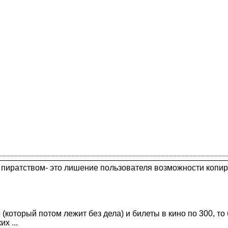
пиратством- это лишение пользователя возможности копиро
 (который потом лежит без дела) и билеты в кино по 300, то 
х ...