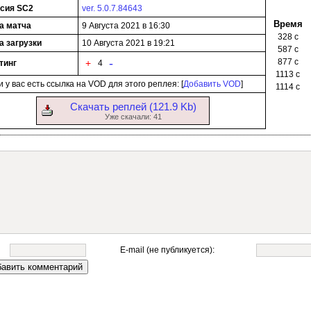
сия SC2
ver. 5.0.7.84643
Время
а матча
9 Августа 2021 в 16:30
328 с
а загрузки
10 Августа 2021 в 19:21
587 с
-
877 с
+
тинг
4
1113 с
и у вас есть ссылка на VOD для этого реплея: [
Добавить VOD
]
1114 с
Скачать реплей (121.9 Kb)
Уже скачали: 41
E-mail (не публикуется):