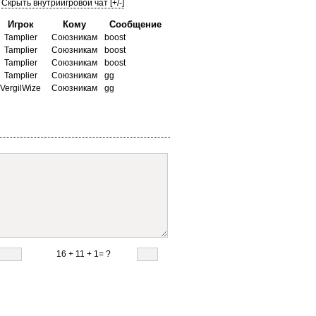
Скрыть внутриигровой чат [+/-]
Игрок
Кому
Сообщение
Tamplier
Союзникам
boost
Tamplier
Союзникам
boost
Tamplier
Союзникам
boost
Tamplier
Союзникам
gg
VergilWize
Союзникам
gg
16 + 11 + 1= ?