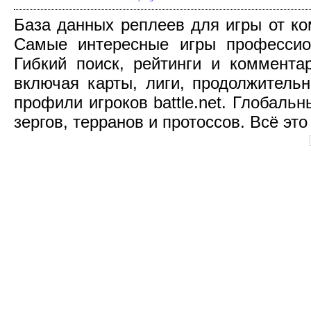
База данных реплеев для игры от компа
Самые интересные игры профессио
Гибкий поиск, рейтинги и коммент
включая карты, лиги, продолжительн
профили игроков battle.net. Глобаль
зергов, терранов и протоссов. Всё это