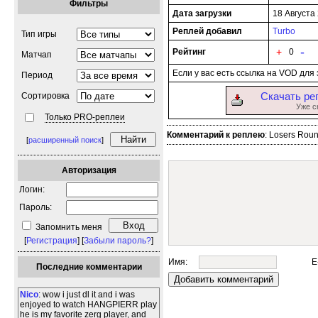
Фильтры
Дата загрузки
18 Августа
Реплей добавил
Turbo
Тип игры
-
+
Рейтинг
0
Матчап
Если у вас есть ссылка на VOD для э
Период
Скачать реп
Сортировка
Уже с
Только PRO-реплеи
Комментарий к реплею
: Losers Rou
[
расширенный поиск
]
Авторизация
Логин:
Пароль:
Запомнить меня
[
Регистрация
] [
Забыли пароль?
]
Имя:
E
Последние комментарии
Nico
: wow i just dl it and i was
enjoyed to watch HANGPIERR play
he is my favorite zerg player, and