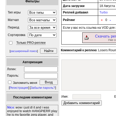
Фильтры
Дата загрузки
18 Августа
Тип игры
Реплей добавил
Turbo
-
+
Матчап
Рейтинг
0
Период
Если у вас есть ссылка на VOD для э
Сортировка
Скачать реп
Уже с
Только PRO-реплеи
Комментарий к реплею
: Losers Rou
[
расширенный поиск
]
Авторизация
Логин:
Пароль:
Запомнить меня
[
Регистрация
] [
Забыли пароль?
]
Имя:
E
Последние комментарии
Nico
: wow i just dl it and i was
enjoyed to watch HANGPIERR play
he is my favorite zerg player, and