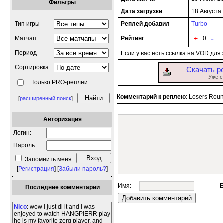
Фильтры
Дата загрузки
18 Августа
Тип игры
Реплей добавил
Turbo
-
+
Матчап
Рейтинг
0
Период
Если у вас есть ссылка на VOD для э
Сортировка
Скачать ре
Уже с
Только PRO-реплеи
Комментарий к реплею
: Losers Rou
[
расширенный поиск
]
Авторизация
Логин:
Пароль:
Запомнить меня
[
Регистрация
] [
Забыли пароль?
]
Имя:
E
Последние комментарии
Nico
: wow i just dl it and i was
enjoyed to watch HANGPIERR play
he is my favorite zerg player, and