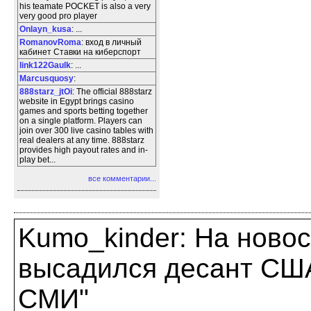
his teamate POCKET is also a very
very good pro player
Onlayn_kusa
: ...
RomanovRoma
: вход в личный
кабинет Ставки на киберспорт
link122Gaulk
: ...
Marcusquosy
:
888starz_jtOi
: The official 888starz
website in Egypt brings casino
games and sports betting together
on a single platform. Players can
join over 300 live casino tables with
real dealers at any time. 888starz
provides high payout rates and in-
play bet...
все комментарии...
Kumo_kinder: На новос
высадился десант США
СМИ"