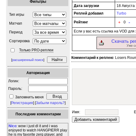
Фильтры
Дата загрузки
18 Августа
Реплей добавил
Turbo
Тип игры
-
+
Рейтинг
0
Матчап
Если у вас есть ссылка на VOD для э
Период
Скачать реп
Сортировка
Уже с
Только PRO-реплеи
Комментарий к реплею
: Losers Rou
[
расширенный поиск
]
Авторизация
Логин:
Пароль:
Запомнить меня
[
Регистрация
] [
Забыли пароль?
]
Имя:
E
Последние комментарии
Nico
: wow i just dl it and i was
enjoyed to watch HANGPIERR play
he is my favorite zerg player, and