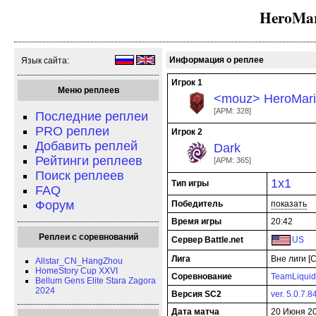
HeroMar
Информация о реплее
Язык сайта:
Игрок 1
Меню реплеев
<mouz>
HeroMar
[APM: 328]
Последние реплеи
PRO реплеи
Игрок 2
Добавить реплей
Dark
Рейтинги реплеев
[APM: 365]
Поиск реплеев
1x1
Тип игры
FAQ
Форум
Победитель
показать
Время игры
20:42
Реплеи с соревнований
Сервер Battle.net
US
Лига
Вне лиги [
Allstar_CN_HangZhou
HomeStory Cup XXVI
Соревнование
TeamLiquid
Bellum Gens Elite Stara Zagora
2024
Версия SC2
ver. 5.0.7.
Дата матча
20 Июня 20