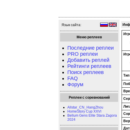
Инф
Язык сайта:
Игр
Меню реплеев
Последние реплеи
PRO реплеи
Игр
Добавить реплей
Рейтинги реплеев
Поиск реплеев
Тип
FAQ
Форум
Поб
Вре
Реплеи с соревнований
Сер
Лиг
Allstar_CN_HangZhou
HomeStory Cup XXVI
Сор
Bellum Gens Elite Stara Zagora
2024
Вер
Дат