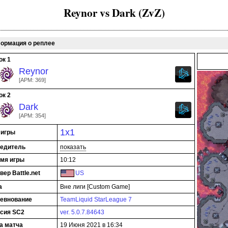
Reynor vs Dark (ZvZ)
ормация о реплее
ок 1
Reynor
[APM: 369]
ок 2
Dark
[APM: 354]
1x1
 игры
едитель
показать
мя игры
10:12
вер Battle.net
US
а
Вне лиги [Custom Game]
евнование
TeamLiquid StarLeague 7
сия SC2
ver. 5.0.7.84643
а матча
19 Июня 2021 в 16:34