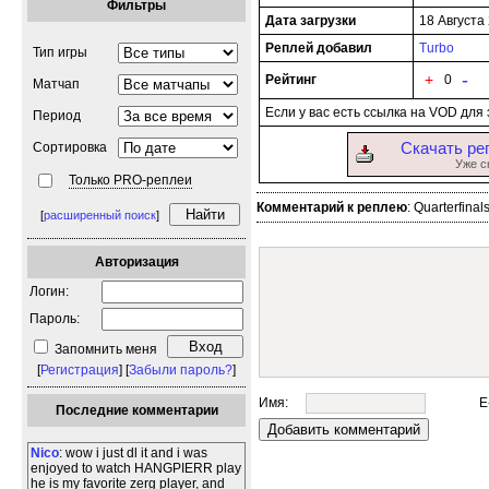
Фильтры
Дата загрузки
18 Августа
Реплей добавил
Turbo
Тип игры
-
+
Рейтинг
0
Матчап
Если у вас есть ссылка на VOD для э
Период
Скачать реп
Сортировка
Уже с
Только PRO-реплеи
Комментарий к реплею
: Quarterfinal
[
расширенный поиск
]
Авторизация
Логин:
Пароль:
Запомнить меня
[
Регистрация
] [
Забыли пароль?
]
Имя:
E
Последние комментарии
Nico
: wow i just dl it and i was
enjoyed to watch HANGPIERR play
he is my favorite zerg player, and