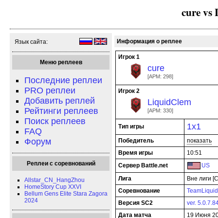
cure vs
Информация о реплее
Язык сайта:
Игрок 1
Меню реплеев
cure
[APM: 298]
Последние реплеи
PRO реплеи
Игрок 2
Добавить реплей
LiquidClem
Рейтинги реплеев
[APM: 330]
Поиск реплеев
1x1
Тип игры
FAQ
Форум
Победитель
показать
Время игры
10:51
Реплеи с соревнований
Сервер Battle.net
US
Лига
Вне лиги [
Allstar_CN_HangZhou
HomeStory Cup XXVI
Соревнование
TeamLiquid
Bellum Gens Elite Stara Zagora
2024
Версия SC2
ver. 5.0.7.
Дата матча
19 Июня 20