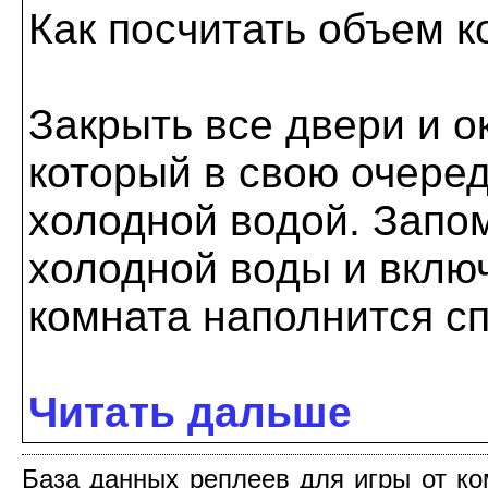
Как посчитать объем 
Закрыть все двери и ок
который в свою очеред
холодной водой. Запо
холодной воды и включ
комната наполнится сп
Читать дальше
База данных реплеев для игры от компа