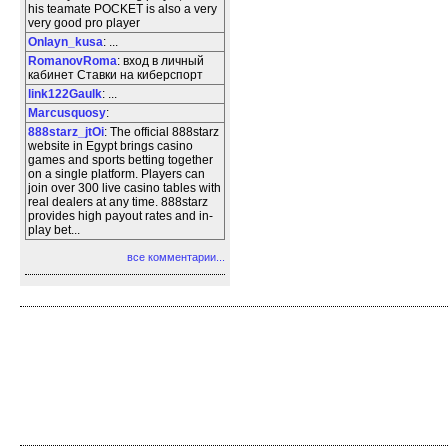
his teamate POCKET is also a very
very good pro player
Onlayn_kusa
: ...
RomanovRoma
: вход в личный
кабинет Ставки на киберспорт
link122Gaulk
: ...
Marcusquosy
:
888starz_jtOi
: The official 888starz
website in Egypt brings casino
games and sports betting together
on a single platform. Players can
join over 300 live casino tables with
real dealers at any time. 888starz
provides high payout rates and in-
play bet...
все комментарии...