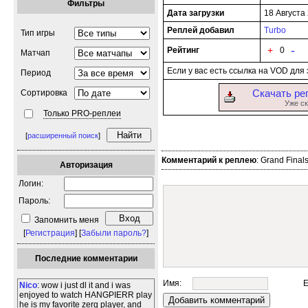
Фильтры
Дата загрузки
18 Августа
Реплей добавил
Turbo
Тип игры
-
+
Рейтинг
0
Матчап
Если у вас есть ссылка на VOD для э
Период
Скачать реп
Сортировка
Уже ск
Только PRO-реплеи
[
расширенный поиск
]
Комментарий к реплею
: Grand Final
Авторизация
Логин:
Пароль:
Запомнить меня
[
Регистрация
] [
Забыли пароль?
]
Последние комментарии
Имя:
E
Nico
: wow i just dl it and i was
enjoyed to watch HANGPIERR play
he is my favorite zerg player, and