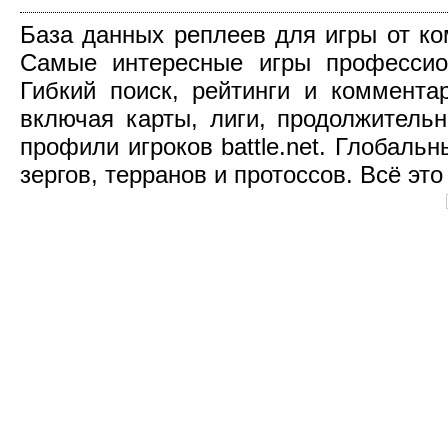
База данных реплеев для игры от компа
Самые интересные игры профессио
Гибкий поиск, рейтинги и коммент
включая карты, лиги, продолжительн
профили игроков battle.net. Глобаль
зергов, терранов и протоссов. Всё это