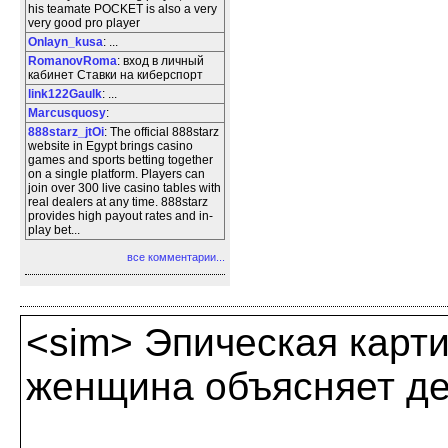
his teamate POCKET is also a very
very good pro player
Onlayn_kusa
: ...
RomanovRoma
: вход в личный
кабинет Ставки на киберспорт
link122Gaulk
: ...
Marcusquosy
:
888starz_jtOi
: The official 888starz
website in Egypt brings casino
games and sports betting together
on a single platform. Players can
join over 300 live casino tables with
real dealers at any time. 888starz
provides high payout rates and in-
play bet...
все комментарии...
<sim> Эпическая карти
женщина объясняет де