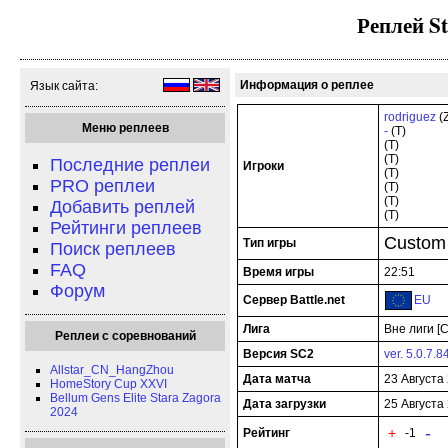
Реплей St
Информация о реплее
Язык сайта:
rodriguez
(Z
Меню реплеев
-
(T)
(T)
(T)
Последние реплеи
Игроки
(T)
PRO реплеи
(T)
(T)
Добавить реплей
(T)
Рейтинги реплеев
Custom
Тип игры
Поиск реплеев
FAQ
Время игры
22:51
Форум
Сервер Battle.net
EU
Лига
Вне лиги [
Реплеи с соревнований
Версия SC2
ver. 5.0.7.
Allstar_CN_HangZhou
Дата матча
23 Августа
HomeStory Cup XXVI
Bellum Gens Elite Stara Zagora
Дата загрузки
25 Августа
2024
-
+
Рейтинг
-1