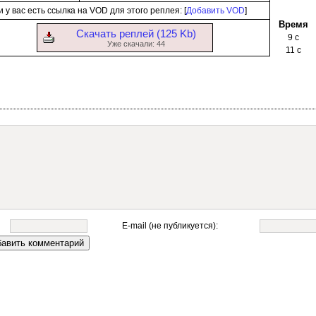
и у вас есть ссылка на VOD для этого реплея: [
Добавить VOD
]
Время
Скачать реплей (125 Kb)
9 с
Уже скачали: 44
11 с
E-mail (не публикуется):