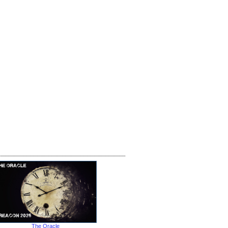
The Oracle