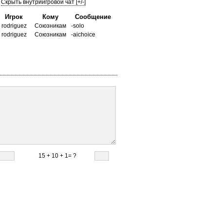
Скрыть внутриигровой чат [+/-]
Игрок
Кому
Сообщение
rodriguez
Союзникам
-solo
rodriguez
Союзникам
-aichoice
15 + 10 + 1= ?