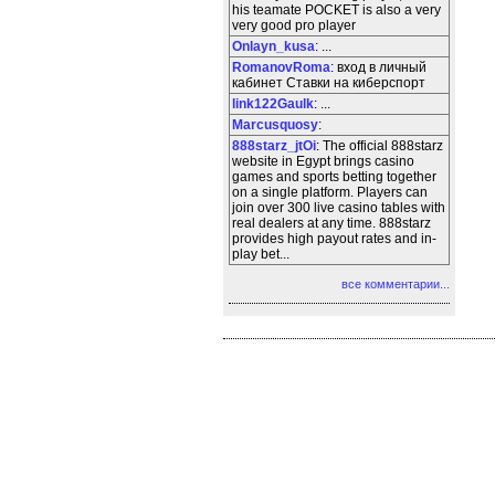
his teamate POCKET is also a very
very good pro player
Onlayn_kusa
: ...
RomanovRoma
: вход в личный
кабинет Ставки на киберспорт
link122Gaulk
: ...
Marcusquosy
:
888starz_jtOi
: The official 888starz
website in Egypt brings casino
games and sports betting together
on a single platform. Players can
join over 300 live casino tables with
real dealers at any time. 888starz
provides high payout rates and in-
play bet...
все комментарии...