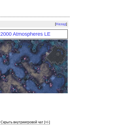
[
Назад
]
2000 Atmospheres LE
Скрыть внутриигровой чат [+/-]