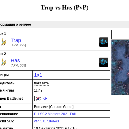
Trap vs Has (PvP)
ормация о реплее
ок 1
Trap
[APM: 275]
ок 2
Has
[APM: 305]
1x1
 игры
едитель
показать
мя игры
11:49
вер Battle.net
KR
а
Вне лиги [Custom Game]
евнование
DH SC2 Masters 2021 Fall
сия SC2
ver. 5.0.7.84643
а матча
10 Сентября 2021 в 17:10