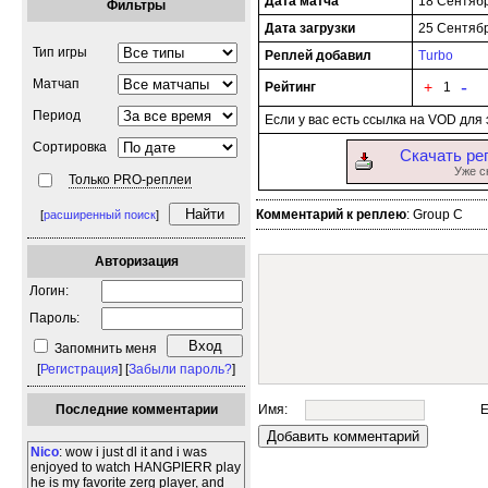
Дата матча
18 Сентябр
Фильтры
Дата загрузки
25 Сентябр
Тип игры
Реплей добавил
Turbo
Матчап
-
+
Рейтинг
1
Период
Если у вас есть ссылка на VOD для э
Сортировка
Скачать реп
Уже с
Только PRO-реплеи
Комментарий к реплею
: Group C
[
расширенный поиск
]
Авторизация
Логин:
Пароль:
Запомнить меня
[
Регистрация
] [
Забыли пароль?
]
Последние комментарии
Имя:
E
Nico
: wow i just dl it and i was
enjoyed to watch HANGPIERR play
he is my favorite zerg player, and