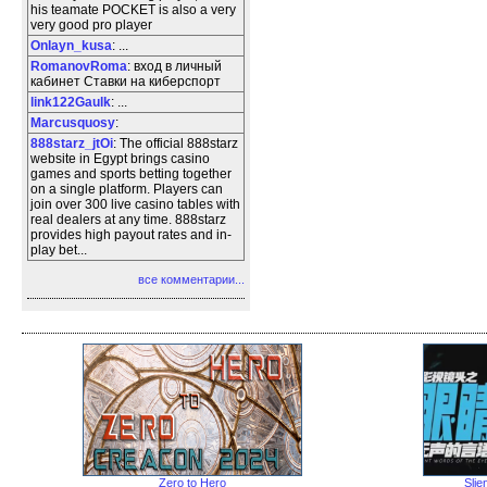
his teamate POCKET is also a very
very good pro player
Onlayn_kusa
: ...
RomanovRoma
: вход в личный
кабинет Ставки на киберспорт
link122Gaulk
: ...
Marcusquosy
:
888starz_jtOi
: The official 888starz
website in Egypt brings casino
games and sports betting together
on a single platform. Players can
join over 300 live casino tables with
real dealers at any time. 888starz
provides high payout rates and in-
play bet...
все комментарии...
Zero to Hero
Slie