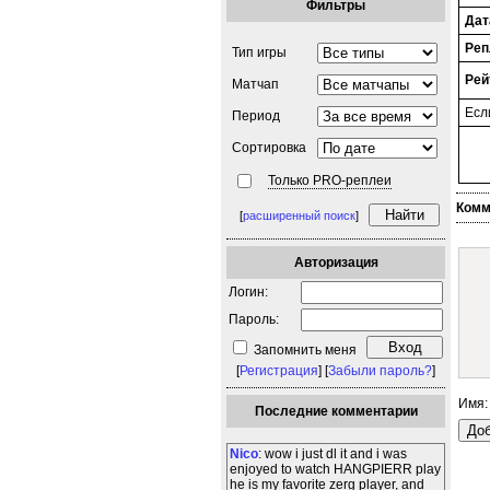
Фильтры
Дат
Реп
Тип игры
Рей
Матчап
Есл
Период
Сортировка
Только PRO-реплеи
Комм
[
расширенный поиск
]
Авторизация
Логин:
Пароль:
Запомнить меня
[
Регистрация
] [
Забыли пароль?
]
Имя:
Последние комментарии
Nico
: wow i just dl it and i was
enjoyed to watch HANGPIERR play
he is my favorite zerg player, and