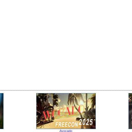
Avocado