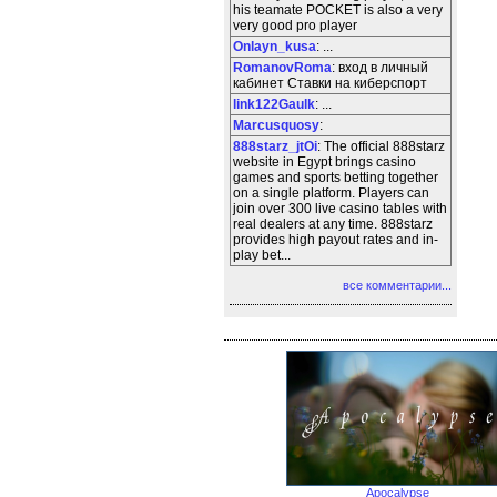
his teamate POCKET is also a very
very good pro player
Onlayn_kusa
: ...
RomanovRoma
: вход в личный
кабинет Ставки на киберспорт
link122Gaulk
: ...
Marcusquosy
:
888starz_jtOi
: The official 888starz
website in Egypt brings casino
games and sports betting together
on a single platform. Players can
join over 300 live casino tables with
real dealers at any time. 888starz
provides high payout rates and in-
play bet...
все комментарии...
Apocalypse