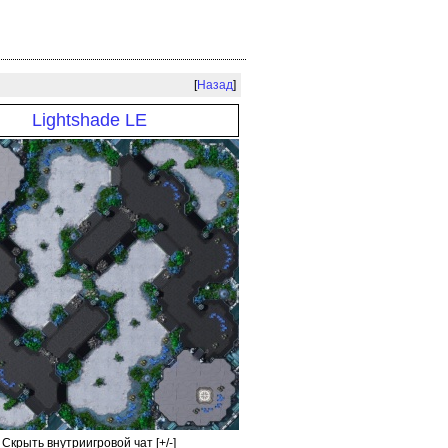
[
Назад
]
Lightshade LE
Скрыть внутриигровой чат [+/-]