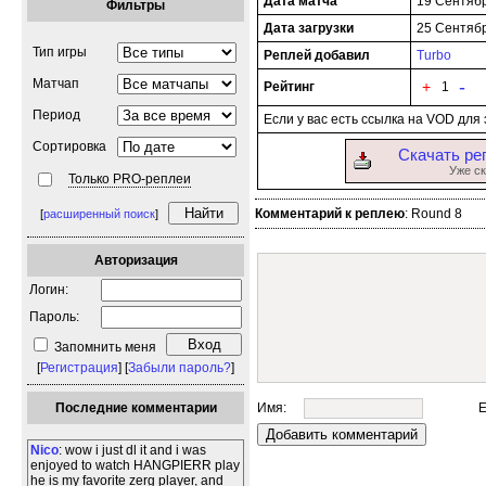
Дата матча
19 Сентябр
Фильтры
Дата загрузки
25 Сентябр
Тип игры
Реплей добавил
Turbo
Матчап
-
+
Рейтинг
1
Период
Если у вас есть ссылка на VOD для э
Сортировка
Скачать реп
Уже ск
Только PRO-реплеи
Комментарий к реплею
: Round 8
[
расширенный поиск
]
Авторизация
Логин:
Пароль:
Запомнить меня
[
Регистрация
] [
Забыли пароль?
]
Последние комментарии
Имя:
E
Nico
: wow i just dl it and i was
enjoyed to watch HANGPIERR play
he is my favorite zerg player, and