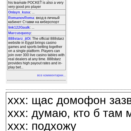
his teamate POCKET is also a very
very good pro player
Onlayn_kusa
: ...
RomanovRoma
: вход в личный
кабинет Ставки на киберспорт
link122Gaulk
: ...
Marcusquosy
:
888starz_jtOi
: The official 888starz
website in Egypt brings casino
games and sports betting together
on a single platform. Players can
join over 300 live casino tables with
real dealers at any time. 888starz
provides high payout rates and in-
play bet...
все комментарии...
ххх: щас домофон заз
ххх: думаю, кто б там 
ххх: подхожу