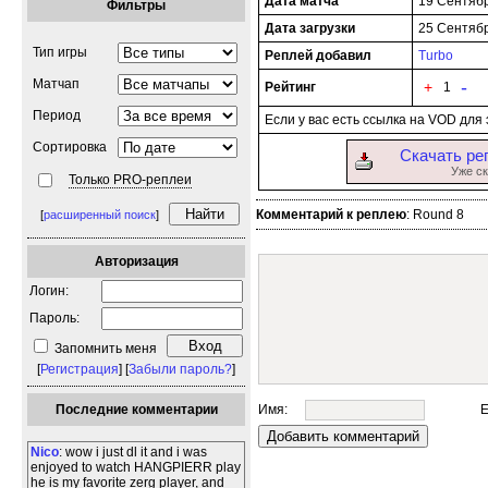
Дата матча
19 Сентябр
Фильтры
Дата загрузки
25 Сентябр
Тип игры
Реплей добавил
Turbo
Матчап
-
+
Рейтинг
1
Период
Если у вас есть ссылка на VOD для э
Сортировка
Скачать реп
Уже ск
Только PRO-реплеи
Комментарий к реплею
: Round 8
[
расширенный поиск
]
Авторизация
Логин:
Пароль:
Запомнить меня
[
Регистрация
] [
Забыли пароль?
]
Последние комментарии
Имя:
E
Nico
: wow i just dl it and i was
enjoyed to watch HANGPIERR play
he is my favorite zerg player, and