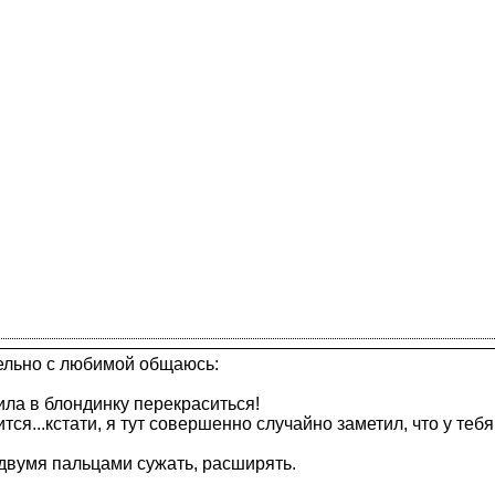
лельно с любимой общаюсь:
шила в блондинку перекраситься!
вится...кстати, я тут совершенно случайно заметил, что у теб
 двумя пальцами сужать, расширять.