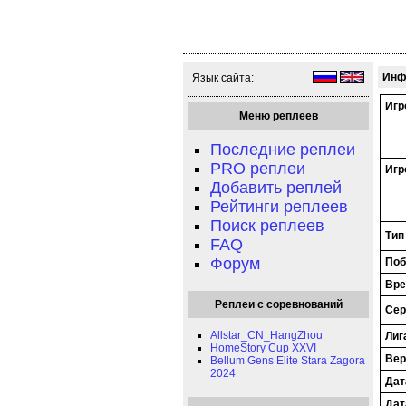
Инф
Язык сайта:
Игр
Меню реплеев
Последние реплеи
PRO реплеи
Игр
Добавить реплей
Рейтинги реплеев
Поиск реплеев
Тип
FAQ
Форум
Поб
Вре
Реплеи с соревнований
Сер
Allstar_CN_HangZhou
Лиг
HomeStory Cup XXVI
Вер
Bellum Gens Elite Stara Zagora
2024
Дат
Дат