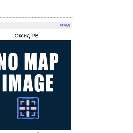
[
Назад
]
Оксид РВ