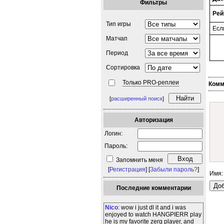
Фильтры
Рей
Тип игры
Есл
Матчап
Период
Сортировка
Только PRO-реплеи
Комм
[
расширенный поиск
]
Авторизация
Логин:
Пароль:
Запомнить меня
[
Регистрация
] [
Забыли пароль?
]
Имя:
Последние комментарии
Nico
: wow i just dl it and i was
enjoyed to watch HANGPIERR play
he is my favorite zerg player, and