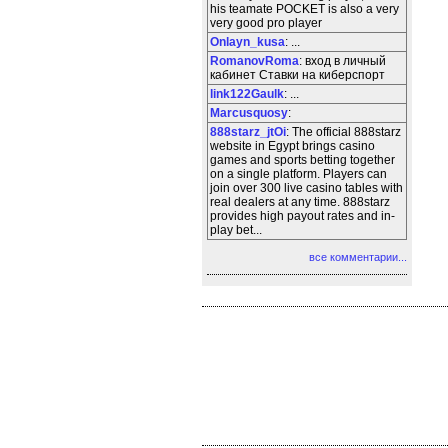
his teamate POCKET is also a very
very good pro player
Onlayn_kusa
: ...
RomanovRoma
: вход в личный
кабинет Ставки на киберспорт
link122Gaulk
: ...
Marcusquosy
:
888starz_jtOi
: The official 888starz
website in Egypt brings casino
games and sports betting together
on a single platform. Players can
join over 300 live casino tables with
real dealers at any time. 888starz
provides high payout rates and in-
play bet...
все комментарии...