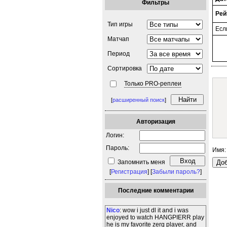
Фильтры
Рей
Тип игры
Есл
Матчап
Период
Сортировка
Только PRO-реплеи
[
расширенный поиск
]
Авторизация
Логин:
Пароль:
Имя:
Запомнить меня
[
Регистрация
] [
Забыли пароль?
]
Последние комментарии
Nico
: wow i just dl it and i was
enjoyed to watch HANGPIERR play
he is my favorite zerg player, and