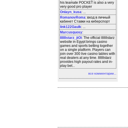
his teamate POCKET is also a very
very good pro player
Onlayn_kusa
: ...
RomanovRoma
: вход в личный
кабинет Ставки на киберспорт
link122Gaulk
: ...
Marcusquosy
:
888starz_jtOi
: The official 888starz
website in Egypt brings casino
games and sports betting together
on a single platform. Players can
join over 300 live casino tables with
real dealers at any time. 888starz
provides high payout rates and in-
play bet...
все комментарии...