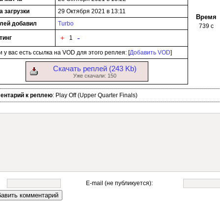
а загрузки
29 Октября 2021 в 13:11
Время
лей добавил
Turbo
739 с
-
+
тинг
1
и у вас есть ссылка на VOD для этого реплея: [
Добавить VOD
]
Скачать реплей (243 Kb)
Уже скачали: 150
ентарий к реплею
: Play Off (Upper Quarter Finals)
E-mail (не публикуется):