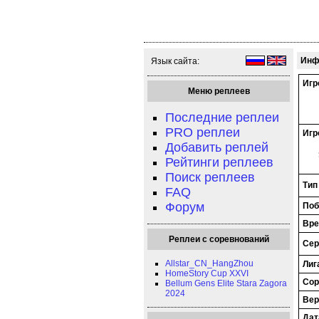
Инф
Язык сайта:
Игр
Меню реплеев
Последние реплеи
PRO реплеи
Игр
Добавить реплей
Рейтинги реплеев
Поиск реплеев
Тип
FAQ
Форум
Поб
Вре
Реплеи с соревнований
Сер
Allstar_CN_HangZhou
Лиг
HomeStory Cup XXVI
Сор
Bellum Gens Elite Stara Zagora
2024
Вер
Дат