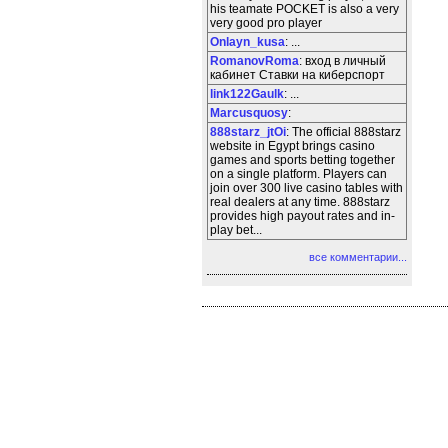
his teamate POCKET is also a very
very good pro player
Onlayn_kusa
: ...
RomanovRoma
: вход в личный
кабинет Ставки на киберспорт
link122Gaulk
: ...
Marcusquosy
:
888starz_jtOi
: The official 888starz
website in Egypt brings casino
games and sports betting together
on a single platform. Players can
join over 300 live casino tables with
real dealers at any time. 888starz
provides high payout rates and in-
play bet...
все комментарии...