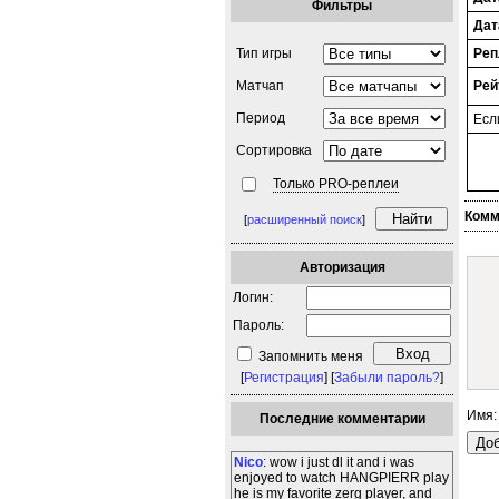
Фильтры
Дат
Тип игры
Реп
Матчап
Рей
Период
Есл
Сортировка
Только PRO-реплеи
Комм
[
расширенный поиск
]
Авторизация
Логин:
Пароль:
Запомнить меня
[
Регистрация
] [
Забыли пароль?
]
Имя:
Последние комментарии
Nico
: wow i just dl it and i was
enjoyed to watch HANGPIERR play
he is my favorite zerg player, and