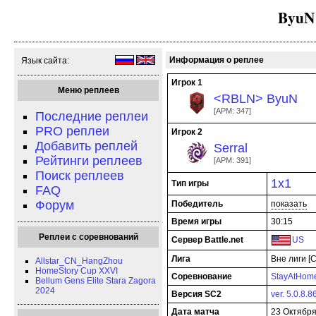
ByuN 
Информация о реплее
Язык сайта:
Игрок 1
Меню реплеев
<RBLN>
ByuN
[APM: 347]
Последние реплеи
PRO реплеи
Игрок 2
Добавить реплей
Serral
Рейтинги реплеев
[APM: 391]
Поиск реплеев
1x1
Тип игры
FAQ
Форум
Победитель
показать
Время игры
30:15
Реплеи с соревнований
Сервер Battle.net
US
Лига
Вне лиги [
Allstar_CN_HangZhou
HomeStory Cup XXVI
Соревнование
StayAtHome
Bellum Gens Elite Stara Zagora
2024
Версия SC2
ver. 5.0.8.
Дата матча
23 Октября