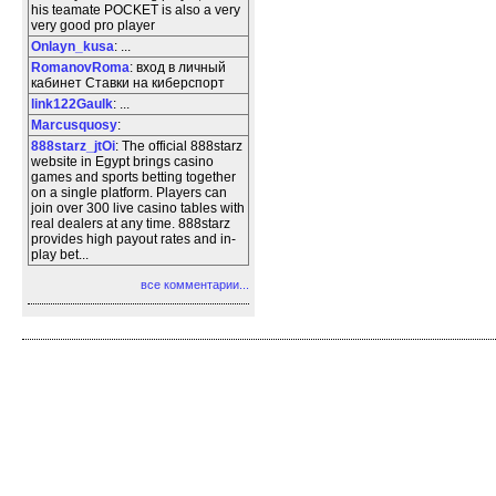
his teamate POCKET is also a very
very good pro player
Onlayn_kusa
: ...
RomanovRoma
: вход в личный
кабинет Ставки на киберспорт
link122Gaulk
: ...
Marcusquosy
:
888starz_jtOi
: The official 888starz
website in Egypt brings casino
games and sports betting together
on a single platform. Players can
join over 300 live casino tables with
real dealers at any time. 888starz
provides high payout rates and in-
play bet...
все комментарии...