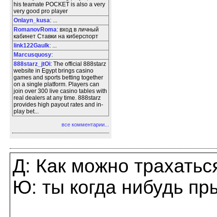
his teamate POCKET is also a very
very good pro player
Onlayn_kusa
: ...
RomanovRoma
: вход в личный
кабинет Ставки на киберспорт
link122Gaulk
: ...
Marcusquosy
:
888starz_jtOi
: The official 888starz
website in Egypt brings casino
games and sports betting together
on a single platform. Players can
join over 300 live casino tables with
real dealers at any time. 888starz
provides high payout rates and in-
play bet...
все комментарии...
Д: Как можно трахатьс
Ю: ты когда нибудь пры